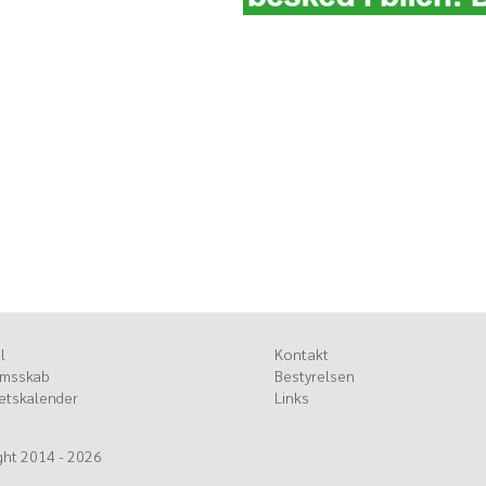
ark
, Tyrkiet
lforsamlingen
p
 ny dato!
nger i
l
Kontakt
msskab
Bestyrelsen
tetskalender
Links
ight 2014 - 2026