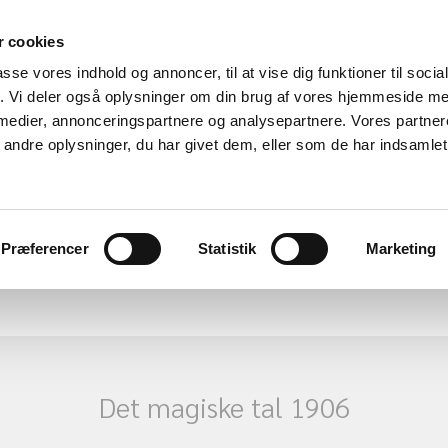
 cookies
passe vores indhold og annoncer, til at vise dig funktioner til soci
fik. Vi deler også oplysninger om din brug af vores hjemmeside m
 medier, annonceringspartnere og analysepartnere. Vores partne
ndre oplysninger, du har givet dem, eller som de har indsamlet 
Aktiviteter
Medlemskab
Ansøgning
Præferencer
Statistik
Marketing
Det magiske tal 1906