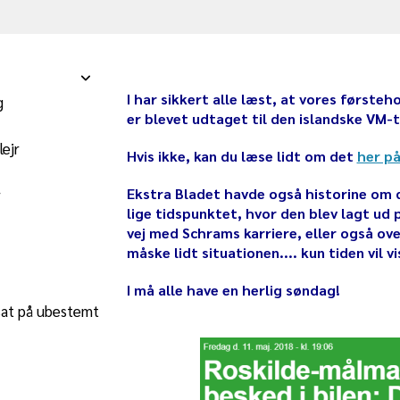
I har sikkert alle læst, at vores første
g
er blevet udtaget til den islandske VM-t
bruar 2016
ejr
Hvis ikke, kan du læse lidt om det
her p
Ekstra Bladet havde også historine om
r
lige tidspunktet, hvor den blev lagt ud 
vej med Schrams karriere, eller også o
måske lidt situationen.... kun tiden vil vi
I må alle have en herlig søndag!
sat på ubestemt