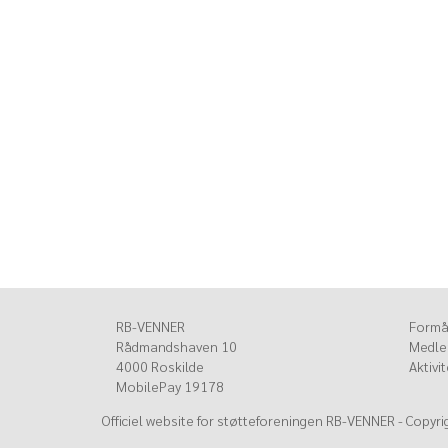
20/08 - 2018: Oktoberfest i Roskilde Idrætsp
27/10 - 2018: Kegleturnering 2018
28/10 - 2018: Hej RB-kammerater...."
06/03 - 2019: RB 1906 på træningslejr i Belek
16/03 - 2019: Vigtige dokumenter til genera
10/04 - 2019: Nye medlemmer
27/04 - 2019: U/14 til stævne i Göteborg
01/07 - 2019: RB1906 U/15-hold til Øens Cu
04/12 - 2019: Nyhedsbrev 2020
17/02 - 2020: Vin & Quiz blev igen en succes
08/08 - 2020: Generalforsamlingen for 2019 -
10/09 - 2020: Generalforsamlinger - udskiftni
bestyrelsen
RB-VENNER
Formå
Rådmandshaven 10
Medle
4000 Roskilde
Aktivi
MobilePay 19178
Officiel website for støtteforeningen RB-VENNER - Copyr