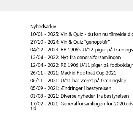
Nyhedsarkiv
10/01 - 2025: Vin & Quiz - du kan nu tilmelde di
2016 - 2020
27/10 - 2024: Vin & Quiz "genopstår"
2015
16/01 - 2016: Hyggeaften - fredag, den 5. fe
04/12 - 2023: RB 1906's U/12-piger på træningsl
2014
02/04 - 2016: Vellykket generalforsamling
13/04 - 2022: Nyt fra generalforsamlingen
2013
27/07 - 2016: RB1906 fylder 110 år
12/04 - 2022: RB 1906 U/11 piger på fodboldlej
2012
29/01 - 2017: Hyggeaften aflyst
26/11 - 2021: Madrid Football Cup 2021
2011
19/03 - 2017: Klar til generalforsamlingen
06/11 - 2021: U/11 har været på træningslejr
2010
01/04 - 2017: Generalforsamling 2017
05/09 - 2021: Ændringer i bestyrelsen
2009
19/05 - 2017: Oktoberfest Roskilde 2017
01/08 - 2021: Diverse nyheder fra bestyrelsen
2008
12/10 - 2017: Kegleturnering 2017
17/02 - 2021: Generalforsamlingen for 2020 ud
11/01 - 2018: Invitation til generalforsamling
tid
31/03 - 2018: Invitation til Vin & Quiz 2018
05/04 - 2018: Generalforsamling 2018
13/05 - 2018: Det magiske tal 1906