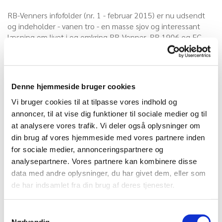
RB-Venners infofolder (nr. 1 - februar 2015) er nu udsendt
og indeholder - vanen tro - en masse sjov og interessant
læsning om livet i og omkring RB-Venner, RB 1906 og FC
Roskilde.
Som det også kan læses i infofolderen er det også sidste
gang, den udkommer på papir. Fremover vil den alene
Denne hjemmeside bruger cookies
udkomme her via hjemmesiden.
Vi bruger cookies til at tilpasse vores indhold og
Den primære årsag til, at bestyrelsen har truffet denne
annoncer, til at vise dig funktioner til sociale medier og til
beslutning er, at det medvirker til, at vi kan nedbringer
at analysere vores trafik. Vi deler også oplysninger om
omkostningerne.
din brug af vores hjemmeside med vores partnere inden
for sociale medier, annonceringspartnere og
Så på den ene side er det jo lidt vemodigt, at den gode
analysepartnere. Vores partnere kan kombinere disse
gamle - og efter vores indtryk - populære infofolder ikke
data med andre oplysninger, du har givet dem, eller som
længere kommer på papir. På den anden side åbner det op
de har indsamlet fra din brug af deres tjenester.
for nye muligheder, når noget stopper - og noget nyt
kommer til.
Samtykkevalg
Måske kan infofolderen komme oftere men med færre sider?
Nødvendig