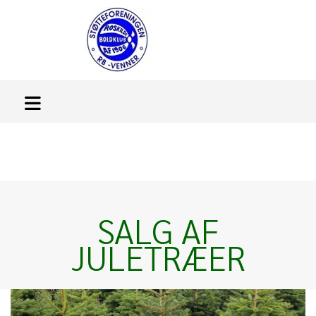
SALG AF
JULETRÆER