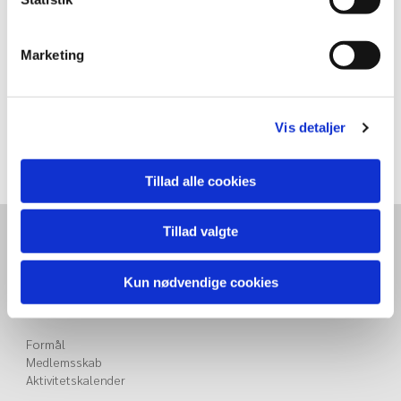
Pandekager m/ is
Pris :120 kr. incl. 1 øl
Marketing
Tilmelding til spisningen:
Sanne Odgaard på tlf. 51225616
Senest mandag den 24. marts 2014
Vis detaljer
Tillad alle cookies
Tillad valgte
RB-VENNER
Rådmandshaven 10
4000 Roskilde
Kun nødvendige cookies
MobilePay 19178
Formål
Medlemsskab
Aktivitetskalender