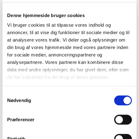
GENERALFORSAMLING I RB-VENNER
Denne hjemmeside bruger cookies
Fredag den 28. marts 2014 fra kl. 18:00
Vi bruger cookies til at tilpasse vores indhold og
i Idrætsparken, Rådmandshaven 10
annoncer, til at vise dig funktioner til sociale medier og til
at analysere vores trafik. Vi deler også oplysninger om
din brug af vores hjemmeside med vores partnere inden
Dagsorden ifølge vedtægterne
for sociale medier, annonceringspartnere og
analysepartnere. Vores partnere kan kombinere disse
Før generalforsamlingen vil vi få et oplæg om hvordan FCR
data med andre oplysninger, du har givet dem, eller som
står rustet til den kommende sæson. Hvem oplægsholderen
de har indsamlet fra din brug af deres tjenester.
bliver, har FCR endnu ikke meddelt os.
Samtykkevalg
Generalforsamlingen begynder ca. 18:45
Nødvendig
Vi slutter aftenen med at byde på følgende attraktive
Præferencer
MENU:
Hakkebøf m/bløde løg, asp. kartofler +sauce/rødbeder
Statistik