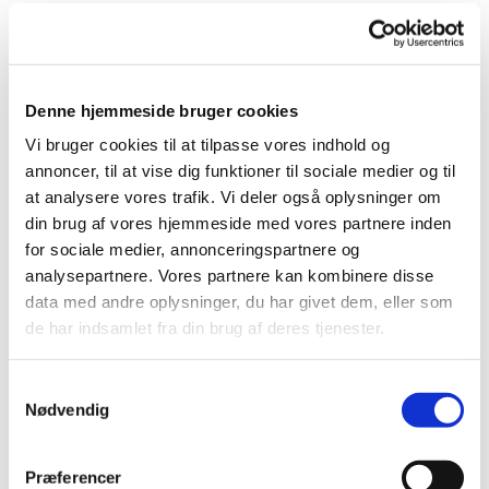
Vi har haft den gamle hjemmeside i en del år, så vi har i
bestyrelsen besluttet, at friske vores hjemmeside op.
Denne hjemmeside bruger cookies
Hjemmesiden er blevet opdateret til et moderne og mere
Vi bruger cookies til at tilpasse vores indhold og
læsevenligt design, som vi håber jer brugere får glæde af og
annoncer, til at vise dig funktioner til sociale medier og til
synes om.
at analysere vores trafik. Vi deler også oplysninger om
din brug af vores hjemmeside med vores partnere inden
Hjemmesiden er designet til både desktop (pc), tablet og
for sociale medier, annonceringspartnere og
smartphone.
analysepartnere. Vores partnere kan kombinere disse
Som altid er ris og ros velkommen.
data med andre oplysninger, du har givet dem, eller som
de har indsamlet fra din brug af deres tjenester.
Fortsat god sommer!
Samtykkevalg
Sportlig hilsen fra bestyrelsen
Nødvendig
Præferencer