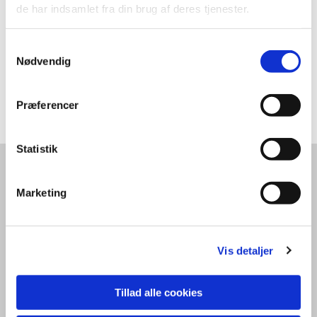
de har indsamlet fra din brug af deres tjenester.
Samtykkevalg
Nødvendig
Præferencer
Statistik
RB-VENNER
Rådmandshaven 10
Marketing
4000 Roskilde
MobilePay 19178
Vis detaljer
Formål
Medlemsskab
Aktivitetskalender
Tillad alle cookies