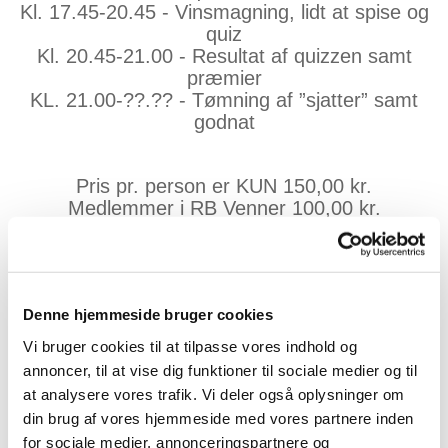
Kl. 17.45-20.45 - Vinsmagning, lidt at spise og
quiz
Kl. 20.45-21.00 - Resultat af quizzen samt
præmier
KL. 21.00-??.?? - Tømning af ”sjatter” samt
godnat
Pris pr. person er KUN 150,00 kr.
Medlemmer i RB Venner 100,00 kr.
Tilmelding foretages på mail
55beaver55@gmail.com, samtidig med, at der
Denne hjemmeside bruger cookies
indbetales
Vi bruger cookies til at tilpasse vores indhold og
100 eller 150 kr. til Bankkonto 9570-
annoncer, til at vise dig funktioner til sociale medier og til
0012263112 eller på MobilePay 19178.
at analysere vores trafik. Vi deler også oplysninger om
din brug af vores hjemmeside med vores partnere inden
Husk at skrive dit navn på indbetalingen.
for sociale medier, annonceringspartnere og