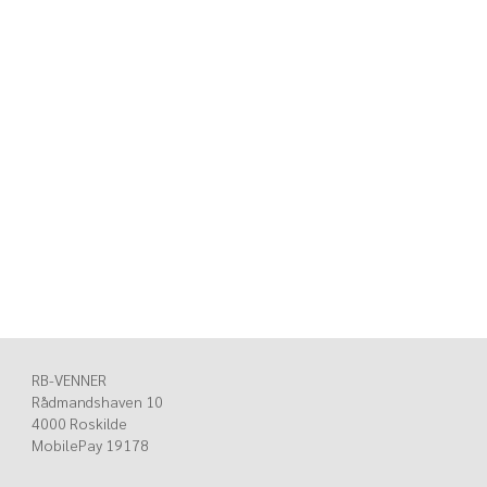
RB-VENNER
Rådmandshaven 10
4000 Roskilde
MobilePay 19178