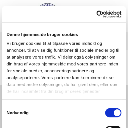
Denne hjemmeside bruger cookies
Vi bruger cookies til at tilpasse vores indhold og
annoncer, til at vise dig funktioner til sociale medier og til
at analysere vores trafik. Vi deler også oplysninger om
din brug af vores hjemmeside med vores partnere inden
for sociale medier, annonceringspartnere og
analysepartnere. Vores partnere kan kombinere disse
data med andre oplysninger, du har givet dem, eller som
de har indsamlet fra din brug af deres tjenester.
RB-VENNER
Rådmandshaven 10
Samtykkevalg
4000 Roskilde
Nødvendig
MobilePay 19178