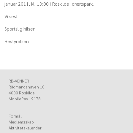
januar 2011, kl. 13:00 i Roskilde Idrætspark.
Vi ses!
Sportslig hilsen
Bestyrelsen
RB-VENNER
Rådmandshaven 10
4000 Roskilde
MobilePay 19178
Formål
Medlemsskab
Aktivitetskalender