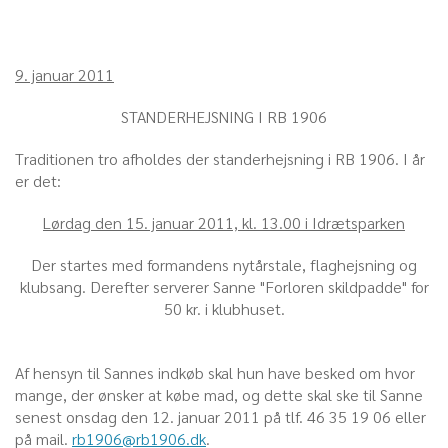
9. januar 2011
STANDERHEJSNING I RB 1906
Traditionen tro afholdes der standerhejsning i RB 1906. I år
er det:
Lørdag den 15. januar 2011, kl. 13.00 i Idrætsparken
Der startes med formandens nytårstale, flaghejsning og
klubsang. Derefter serverer Sanne "Forloren skildpadde" for
50 kr. i klubhuset.
Af hensyn til Sannes indkøb skal hun have besked om hvor
mange, der ønsker at købe mad, og dette skal ske til Sanne
senest onsdag den 12. januar 2011 på tlf. 46 35 19 06 eller
på mail.
rb1906@rb1906.dk
.