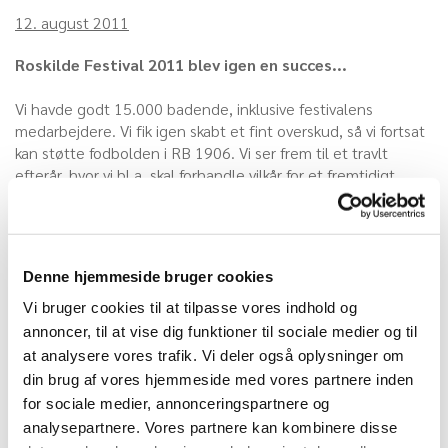
12. august 2011
Roskilde Festival 2011 blev igen en succes...
Vi havde godt 15.000 badende, inklusive festivalens
medarbejdere. Vi fik igen skabt et fint overskud, så vi fortsat
kan støtte fodbolden i RB 1906. Vi ser frem til et travlt
efterår, hvor vi bl.a. skal forhandle vilkår for et fremtidigt
samarbejder med Roskilde Festival.
Søndag, den 2. oktober 2011, vil vi afholde det årlige
medarbejder-evalueringsmøde, hvor vi kommer ind på flere
Denne hjemmeside bruger cookies
informationer omkring hvordan det hele forløb i de varme
bade.
Vi bruger cookies til at tilpasse vores indhold og
annoncer, til at vise dig funktioner til sociale medier og til
Medarbejdere i de varme bade vil få tilsendt en separat
at analysere vores trafik. Vi deler også oplysninger om
invitation, hvor der også bydes på spisning samt mulighed
din brug af vores hjemmeside med vores partnere inden
for at se kampen FC Roskilde - AB, der spilles i Roskilde
for sociale medier, annonceringspartnere og
Idrætspark kl. 13:00.
analysepartnere. Vores partnere kan kombinere disse