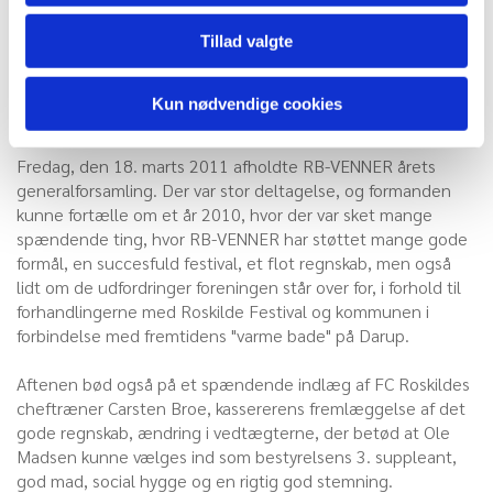
Madsen kunne vælges ind som bestyrelsens 3. suppleant,
god mad, social hygge og en rigtig god stemning.
Tillad valgte
Kun nødvendige cookies
19. marts 2011
Fredag, den 18. marts 2011 afholdte RB-VENNER årets
generalforsamling. Der var stor deltagelse, og formanden
kunne fortælle om et år 2010, hvor der var sket mange
spændende ting, hvor RB-VENNER har støttet mange gode
formål, en succesfuld festival, et flot regnskab, men også
lidt om de udfordringer foreningen står over for, i forhold til
forhandlingerne med Roskilde Festival og kommunen i
forbindelse med fremtidens "varme bade" på Darup.
Aftenen bød også på et spændende indlæg af FC Roskildes
cheftræner Carsten Broe, kassererens fremlæggelse af det
gode regnskab, ændring i vedtægterne, der betød at Ole
Madsen kunne vælges ind som bestyrelsens 3. suppleant,
god mad, social hygge og en rigtig god stemning.