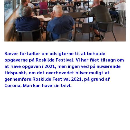
Bæver fortæller om udsigterne til at beholde
opgaverne på Roskilde Festival. Vi har fået tilsagn om
at have opgaven i 2021, men ingen ved på nuværende
tidspunkt, om det overhovedet bliver muligt at
gennemføre Roskilde Festival 2021, på grund af
Corona. Man kan have sin tvivl.