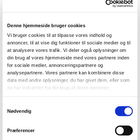
Denne hjemmeside bruger cookies
Vi bruger cookies til at tilpasse vores indhold og
annoncer, til at vise dig funktioner til sociale medier og til
at analysere vores trafik. Vi deler også oplysninger om
Det blev sidste generalforsamling for den afgående
din brug af vores hjemmeside med vores partnere inden
formand, Preben Johansen. Preben har været med i
for sociale medier, annonceringspartnere og
RB-VENNER i mange år, og har lagt mange timers
analysepartnere. Vores partnere kan kombinere disse
arbejder i vores støtteforening. Den nye formand,
data med andre oplysninger, du har givet dem, eller som
Henrik "Batman" Hansen gav ham en stor tak og en
de har indsamlet fra din brug af deres tjenester.
gavekurv.
Samtykkevalg
Nødvendig
Præferencer