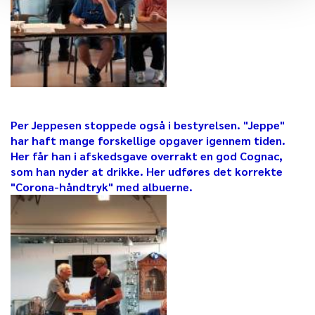
Per Jeppesen stoppede også i bestyrelsen. "Jeppe"
har haft mange forskellige opgaver igennem tiden.
Her får han i afskedsgave overrakt en god Cognac,
som han nyder at drikke. Her udføres det korrekte
"Corona-håndtryk" med albuerne.