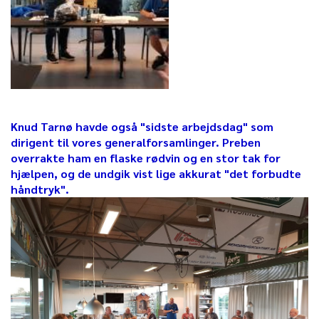
Knud Tarnø havde også "sidste arbejdsdag" som
dirigent til vores generalforsamlinger. Preben
overrakte ham en flaske rødvin og en stor tak for
hjælpen, og de undgik vist lige akkurat "det forbudte
håndtryk".