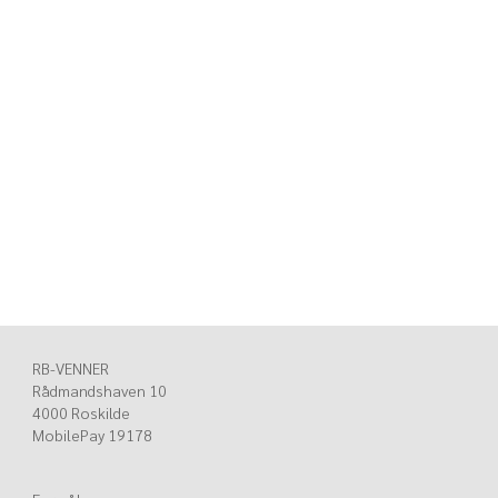
RB-VENNER
Rådmandshaven 10
4000 Roskilde
MobilePay 19178